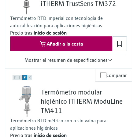
Rango de temperatura de operación
iTHERM TrustSens TM372
PT 100:
–40 °C … 160 °C
Termómetro RTD imperial con tecnología de
(–40 °F … 320 °F)
autocalibración para aplicaciones higiénicas
Máx. longitud de inmersión bajo demanda
hasta 900,00 mm (35,4")
Precio tras
inicio de sesión
Añadir a la cesta
Mostrar el resumen de especificaciones
Tiempo de respuesta
Comparar
F
L
E
X
t50 = 2,5 s
t90 = 9,5 s
Termómetro modular
Máx. presión de proceso (estática)
a 20 °C: 40 bar (580 psi)
higiénico iTHERM ModuLine
Rango de temperatura de operación
TM411
PT 100:
–40 °C … 160 °C
Termómetro RTD métrico con o sin vaina para
(–40 °F … 320 °F)
aplicaciones higiénicas
Máx. longitud de inmersión bajo demanda
hasta 28" (711 mm)
Precio tras
inicio de sesión