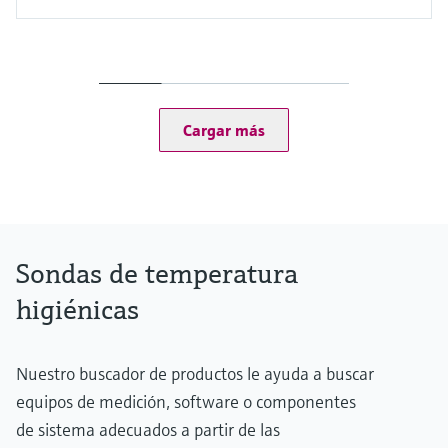
Precisión
–50 … 75 °C: <0,5 K
(–58 … 167 °F: <0,9 °F)
75 … 150 °C: <0,65 K
(167 … 302 °F: <1,2 °F)
Cargar más
Rango de temperatura de operación
–50 … 150 °C (–58 … 302 °F)
Sondas de temperatura
higiénicas
Nuestro buscador de productos le ayuda a buscar
equipos de medición, software o componentes
de sistema adecuados a partir de las