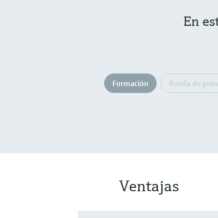
En es
Formación
Rueda de pren
Ventajas