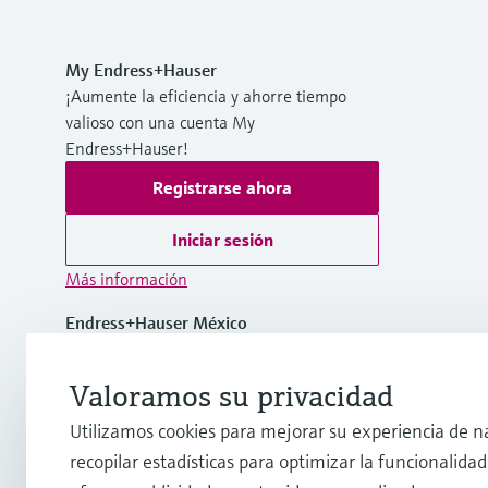
My Endress+Hauser
¡Aumente la eficiencia y ahorre tiempo
valioso con una cuenta My
Endress+Hauser!
Registrarse ahora
Iniciar sesión
Más información
Endress+Hauser México
México
Valoramos su privacidad
+ 52 (55) 5321-2080
Utilizamos cookies para mejorar su experiencia de n
recopilar estadísticas para optimizar la funcionalidad 
mx.sc@endress.com