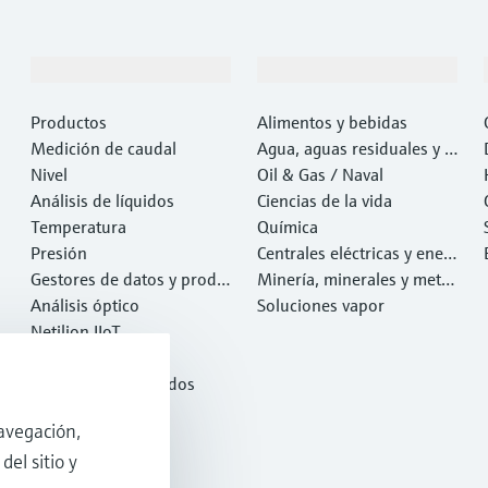
Productos y servicios
Industrias
Productos
Alimentos y bebidas
Medición de caudal
Agua, aguas residuales y r
Nivel
esiduos
Oil & Gas / Naval
Análisis de líquidos
Ciencias de la vida
Temperatura
Química
Presión
Centrales eléctricas y ener
Gestores de datos y produ
gía
Minería, minerales y metal
ctos de sistema
Análisis óptico
es
Soluciones vapor
Netilion IIoT
Software
Productos destacados
Herramientas
avegación,
Servicios
del sitio y