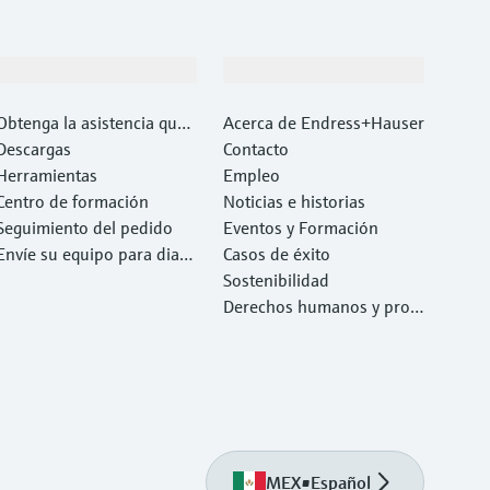
Soporte
Compañía
Obtenga la asistencia que
Acerca de Endress+Hauser
necesita con rapidez
Descargas
Contacto
Herramientas
Empleo
Centro de formación
Noticias e historias
Seguimiento del pedido
Eventos y Formación
Envíe su equipo para diag
Casos de éxito
nóstico o reparación.
Sostenibilidad
Derechos humanos y prote
cción del medio ambiente
MEX
•
Español