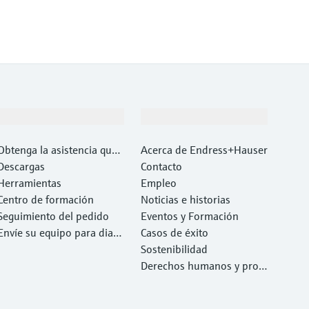
Soporte
Compañía
Obtenga la asistencia que
Acerca de Endress+Hauser
necesita con rapidez
Descargas
Contacto
Herramientas
Empleo
Centro de formación
Noticias e historias
Seguimiento del pedido
Eventos y Formación
Envíe su equipo para diag
Casos de éxito
nóstico o reparación.
Sostenibilidad
Derechos humanos y prote
cción del medio ambiente