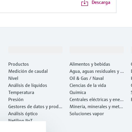
Descarga
Productos y servicios
Industrias
Productos
Alimentos y bebidas
Medición de caudal
Agua, aguas residuales y r
Nivel
esiduos
Oil & Gas / Naval
Análisis de líquidos
Ciencias de la vida
Temperatura
Química
Presión
Centrales eléctricas y ener
Gestores de datos y produ
gía
Minería, minerales y metal
ctos de sistema
Análisis óptico
es
Soluciones vapor
Netilion IIoT
Software