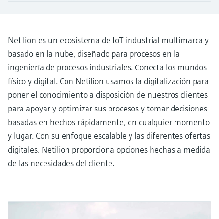
electromecánico
la transparencia de los procesos
Medición mediante transmisión de
Visor de dispositivos
para una toma de decisiones más
microondas
Medición de nivel por barrera de
Encuentre información y documentación
sólida y fundamentada
Netilion es un ecosistema de IoT industrial multimarca y
específicas sobre los productos.
microondas
basado en la nube, diseñado para procesos en la
Memosens technology
Buscador de repuestos
ingeniería de procesos industriales. Conecta los mundos
Level measurement with pressure
Encuentre repuestos por raíz del producto,
físico y digital. Con Netilion usamos la digitalización para
Ver todos
código de pedido o número de serie
poner el conocimiento a disposición de nuestros clientes
Ver todos
para apoyar y optimizar sus procesos y tomar decisiones
basadas en hechos rápidamente, en cualquier momento
y lugar. Con su enfoque escalable y las diferentes ofertas
digitales, Netilion proporciona opciones hechas a medida
de las necesidades del cliente.