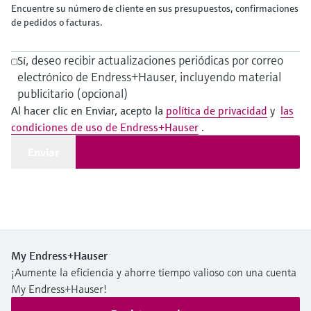
Encuentre su número de cliente en sus presupuestos, confirmaciones
electromecánico
la transparencia de los procesos
de pedidos o facturas.
Medición mediante transmisión de
Visor de dispositivos
para una toma de decisiones más
microondas
Medición de nivel por barrera de
Encuentre información y documentación
sólida y fundamentada
, deseo recibir actualizaciones periódicas por correo
Sí
específicas sobre los productos.
microondas
electrónico de Endress+Hauser, incluyendo material
Memosens technology
publicitario (opcional)
Buscador de repuestos
Level measurement with pressure
Al hacer clic en Enviar, acepto la
política de privacidad
y
las
Encuentre repuestos por raíz del producto,
Ver todos
código de pedido o número de serie
condiciones de uso de Endress+Hauser
.
Ver todos
Enviar
My Endress+Hauser
¡Aumente la eficiencia y ahorre tiempo valioso con una cuenta
My Endress+Hauser!