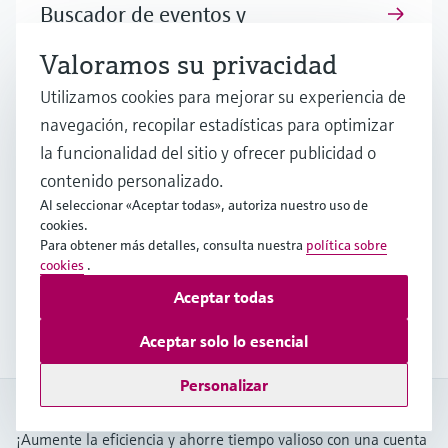
Buscador de eventos y
formaciones
Valoramos su privacidad
¿Le gustaría participar en uno de nuestros
Utilizamos cookies para mejorar su experiencia de
eventos? Seleccione por categoría o industria.
navegación, recopilar estadísticas para optimizar
la funcionalidad del sitio y ofrecer publicidad o
contenido personalizado.
Aplicador
Al seleccionar «Aceptar todas», autoriza nuestro uso de
cookies.
Busque, seleccione y configure productos utilizando
Para obtener más detalles, consulta nuestra
política sobre
parámetros de la aplicación
cookies
.
Aceptar todas
Ir a Applicator
Aceptar solo lo esencial
Personalizar
My Endress+Hauser
¡Aumente la eficiencia y ahorre tiempo valioso con una cuenta