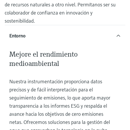
de recursos naturales a otro nivel. Permítanos ser su
electromecánico
la transparencia de los procesos
Medición mediante transmisión de
Visor de dispositivos
colaborador de confianza en innovación y
para una toma de decisiones más
microondas
Medición de nivel por barrera de
Encuentre información y documentación
sostenibilidad.
sólida y fundamentada
específicas sobre los productos.
microondas
Memosens technology
Entorno
Buscador de repuestos
Level measurement with pressure
Encuentre repuestos por raíz del producto,
Ver todos
código de pedido o número de serie
Mejore el rendimiento
Ver todos
medioambiental
Nuestra instrumentación proporciona datos
precisos y de fácil interpretación para el
seguimiento de emisiones, lo que aporta mayor
transparencia a los informes ESG y respalda el
avance hacia los objetivos de cero emisiones
netas. Ofrecemos soluciones para la gestión del