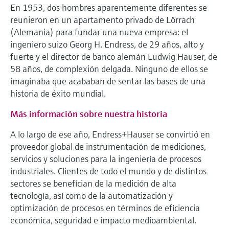
En 1953, dos hombres aparentemente diferentes se
electromecánico
la transparencia de los procesos
Medición mediante transmisión de
reunieron en un apartamento privado de Lörrach
Visor de dispositivos
para una toma de decisiones más
(Alemania) para fundar una nueva empresa: el
microondas
Medición de nivel por barrera de
Encuentre información y documentación
sólida y fundamentada
ingeniero suizo Georg H. Endress, de 29 años, alto y
específicas sobre los productos.
microondas
fuerte y el director de banco alemán Ludwig Hauser, de
Memosens technology
58 años, de complexión delgada. Ninguno de ellos se
Buscador de repuestos
Level measurement with pressure
imaginaba que acababan de sentar las bases de una
Encuentre repuestos por raíz del producto,
Ver todos
historia de éxito mundial.
código de pedido o número de serie
Ver todos
Más información sobre nuestra historia
A lo largo de ese año, Endress+Hauser se convirtió en
proveedor global de instrumentación de mediciones,
servicios y soluciones para la ingeniería de procesos
industriales. Clientes de todo el mundo y de distintos
sectores se benefician de la medición de alta
tecnología, así como de la automatización y
optimización de procesos en términos de eficiencia
económica, seguridad e impacto medioambiental.