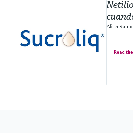
Netili
cuando
Alicia Ramír
Read the 