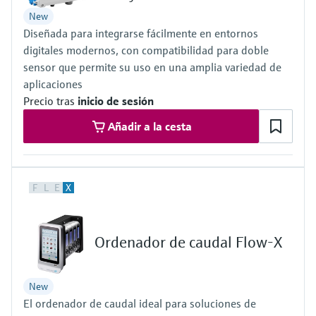
electromecánico
la transparencia de los procesos
New
Medición mediante transmisión de
Visor de dispositivos
Diseñada para integrarse fácilmente en entornos
para una toma de decisiones más
microondas
Medición de nivel por barrera de
Encuentre información y documentación
digitales modernos, con compatibilidad para doble
sólida y fundamentada
específicas sobre los productos.
microondas
sensor que permite su uso en una amplia variedad de
Memosens technology
aplicaciones
Buscador de repuestos
Precio tras
inicio de sesión
Level measurement with pressure
Encuentre repuestos por raíz del producto,
Ver todos
Añadir a la cesta
código de pedido o número de serie
Ver todos
F
L
E
X
Ordenador de caudal Flow-X
New
El ordenador de caudal ideal para soluciones de