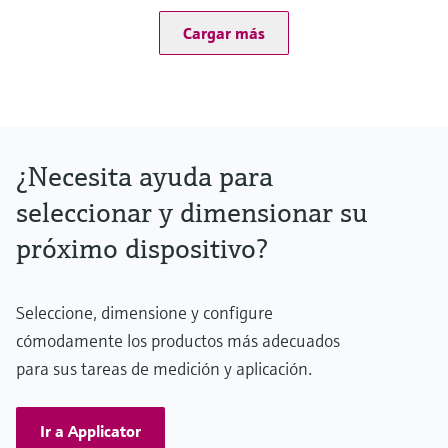
16x Digital output, open collector. Rating 100mA @24V
4x Pulse outputs open collector, 0.01 to 500 Hz
Cargar más
1x Meter pulse output for remote proving flow computers.
Resolution 100ns (1MHz)
4x Frequency outputs for emulation of flowmeter signals.
Maximum frequency 10KHz, accuracy 0.1%
¿Necesita ayuda para
seleccionar y dimensionar su
próximo dispositivo?
Seleccione, dimensione y configure
cómodamente los productos más adecuados
para sus tareas de medición y aplicación.
Ir a Applicator