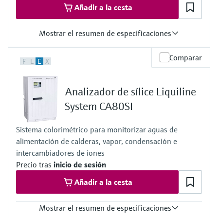
Añadir a la cesta
Mostrar el resumen de especificaciones
Rango de medición
Comparar
F
L
E
X
0 a 80 mg/l CaCO3
0 a 80 mg/l con función de disolución hasta un máximo de 16 a
1.600 mg/l CaCO3
Analizador de sílice Liquiline
Temperatura del proceso
4 a 40 °C (39 a 104 °F)
System CA80SI
Presión de proceso
Despresurizado
Sistema colorimétrico para monitorizar aguas de
alimentación de calderas, vapor, condensación e
intercambiadores de iones
Precio tras
inicio de sesión
Añadir a la cesta
Mostrar el resumen de especificaciones