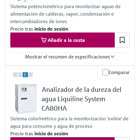
Presión de proceso
Sistema potenciométrico para monitorizar aguas de
Con presión atmosférica, <0,2 bar
alimentación de calderas, vapor, condensación e
intercambiadores de iones
Precio tras
inicio de sesión
Añadir a la cesta
Mostrar el resumen de especificaciones
Rango de medición
Comparar
F
L
E
X
0,1 a 9.999 µg/l (ppb) Na
Temperatura del proceso
Analizador de la dureza del
10 a 40 °C
(50 a 104 °F)
agua Liquiline System
Presión de proceso
CA80HA
1 a 5 bar (abs)
14,5 a 72,5 psi
Sistema colorimétrico para la monitorización 'online' de
agua para consumo y agua de proceso
Precio tras
inicio de sesión