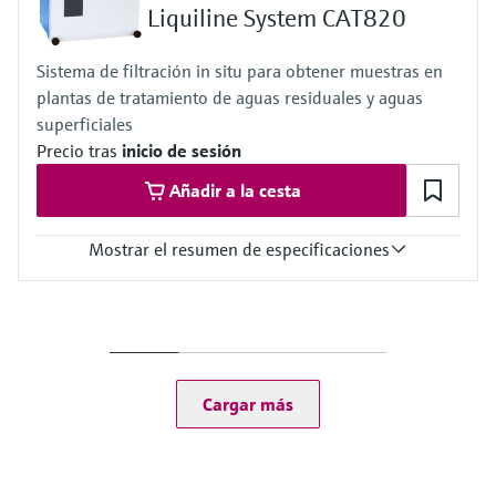
2,0 a 5,0 bar (29,0 a 72,5 psi); pero al menos 0,5 bar (7,3 psi) >
Liquiline System CAT820
presión de proceso
Sistema de filtración in situ para obtener muestras en
plantas de tratamiento de aguas residuales y aguas
superficiales
Precio tras
inicio de sesión
Añadir a la cesta
Mostrar el resumen de especificaciones
Temperatura del proceso
4 a 40 °C (39 a 104 °F)
Presión de proceso
Despresurizado
Cargar más