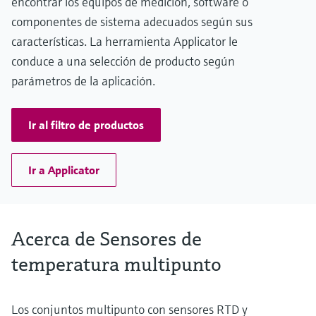
encontrar los equipos de medición, software o
–40 °C … 870 °C
componentes de sistema adecuados según sus
(–40 °F … 752 °F)
Máx. longitud de inmersión bajo demanda
características. La herramienta Applicator le
hasta 13.000,00 mm (511,81")
conduce a una selección de producto según
parámetros de la aplicación.
Ir al filtro de productos
Ir a Applicator
Acerca de Sensores de
temperatura multipunto
Los conjuntos multipunto con sensores RTD y