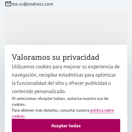
mx.sc@endress.com
Productos y servicios
Industrias
Valoramos su privacidad
Utilizamos cookies para mejorar su experiencia de
Soporte
navegación, recopilar estadísticas para optimizar
la funcionalidad del sitio y ofrecer publicidad o
Compañía
contenido personalizado.
Al seleccionar «Aceptar todas», autoriza nuestro uso de
cookies.
Para obtener más detalles, consulta nuestra
política sobre
cookies
.
MEX
•
Español
Aceptar todas