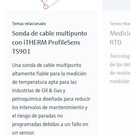
Temas relacionado
Temas relaci
Sonda de cable multipunto
Medición
con iTHERM ProfileSens
RTD
TS901
Tecnología,
de los dete
Una sonda de cable multipunto
de resisten
altamente fiable para la medición
medición d
de temperatura apta para las
industrias de Oil & Gas y
petroquímica diseñada para reducir
los intervalos de mantenimiento y
el riesgo de paradas no
programadas debidas a un fallo en
un sensor.