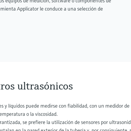
los equipos de medición, software o componentes de
amienta Applicator le conduce a una selección de
ros ultrasónicos
s y líquidos puede medirse con fiabilidad, con un medidor de 
 temperatura o la viscosidad.
antizada, se prefiere la utilización de sensores por ultrasonid
nstalan en la pared exterior de la tubería y, por consiguiente