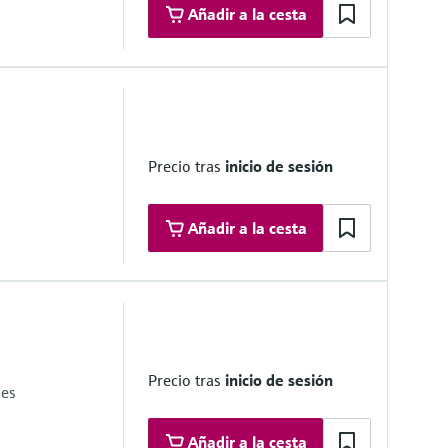
Añadir a la cesta
dule 40S/STD acc. ASME B36.19 / B36.10, others on request
Precio tras
inicio de sesión
Añadir a la cesta
ocess outputs and flow / pressure control. Resolution 14 bits,
me ground floating in relation to all other electronics.
Precio tras
inicio de sesión
en collector. Rating 100mA @24V
nes
ollector, 0.01 to 500 Hz
 for remote proving flow computers. Resolution 100ns (1MHz)
Añadir a la cesta
for emulation of flowmeter signals. Maximum frequency 10KHz,