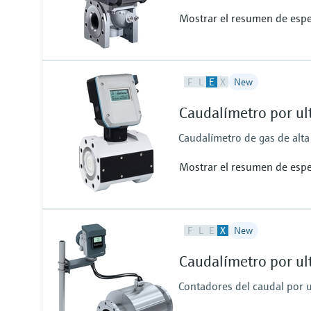
Mostrar el resumen de espe
Measured variables
F
L
E
X
New
Volume a. c., volumetric flow a. c.
(*)
Caudalímetro por u
(*) additional function included 
Measuring Medium
Caudalímetro de gas de alta 
Natural gas (dry, odorized)
Mostrar el resumen de espe
Measured variables
F
L
E
X
New
Volume a. c., volumetric flow a. c.
(*)
Caudalímetro por u
(*) additional function included 
Measuring Medium
Contadores del caudal por u
Natural gas (dry, odorized), air