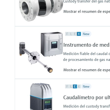
Custody transfer del gas nat
Mostrar el resumen de espe
Measured variables
F
L
E
X
New
Volumetric flow a. c., volume a. c
correction via integrated, electr
Instrumento de med
Measuring Medium
Natural gas (with up to 30% hydro
Medición fiable del caudal 
CO2, N2, H2S, O2, H2
de procesamiento de gas na
Mostrar el resumen de espe
Measured variables
F
L
E
X
New
Mass flow rate, volumetric flow s.
condition), molecular weight, gas
Caudalímetro por u
Measuring range
0,03 m/s ... 120 m/s (0.1 ft/s ... 
Medición del custody transfe