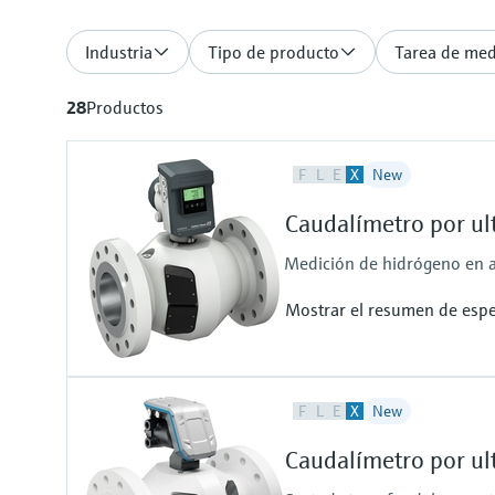
Industria
Tipo de producto
Tarea de medi
28
Productos
F
L
E
X
New
Caudalímetro por u
Medición de hidrógeno en a
Mostrar el resumen de espe
Measured variables
F
L
E
X
New
Volume a. c., volumetric flow a. c
Measuring Medium
Caudalímetro por u
Hydrogen with purity >95%
Hydrogen with purity >90% (on r