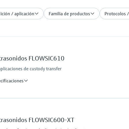
ción / aplicación
Familia de productos
Protocolos /
ltrasonidos FLOWSIC610
plicaciones de custody transfer
cificaciones
Nominal pipe size
., gas velocity, speed of sound, hydrogen purity (option)
DN50 … DN400 / 2” …
Others on request
ltrasonidos FLOWSIC600-XT
equest)