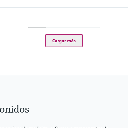
Measuring range
, gas velocity, sound velocity
Gas velocity 0.3 ... 60 
Depending on the nomin
Cargar más
sonidos