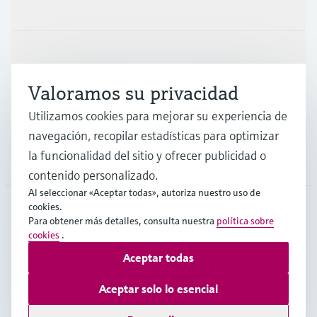
Productos y servicios
Industrias
Valoramos su privacidad
Soporte
Utilizamos cookies para mejorar su experiencia de
navegación, recopilar estadísticas para optimizar
la funcionalidad del sitio y ofrecer publicidad o
Compañía
contenido personalizado.
Al seleccionar «Aceptar todas», autoriza nuestro uso de
cookies.
Para obtener más detalles, consulta nuestra
política sobre
MEX
•
Español
cookies
.
Aceptar todas
Copyright © Endress+Hauser Group Services AG
Aceptar solo lo esencial
Pie editorial
Términos de uso
Protección de datos
Legal/TCG