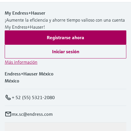
electromecánico
la transparencia de los procesos
Medición mediante transmisión de
Visor de dispositivos
My Endress+Hauser
para una toma de decisiones más
microondas
Medición de nivel por barrera de
¡Aumente la eficiencia y ahorre tiempo valioso con una cuenta
Encuentre información y documentación
sólida y fundamentada
específicas sobre los productos.
My Endress+Hauser!
microondas
Memosens technology
Registrarse ahora
Buscador de repuestos
Level measurement with pressure
Encuentre repuestos por raíz del producto,
Ver todos
Iniciar sesión
código de pedido o número de serie
Ver todos
Más información
Endress+Hauser México
México
+ 52 (55) 5321-2080
mx.sc@endress.com