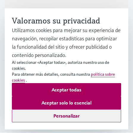
Industrias
Valoramos su privacidad
Soporte
Utilizamos cookies para mejorar su experiencia de
navegación, recopilar estadísticas para optimizar
la funcionalidad del sitio y ofrecer publicidad o
Compañía
contenido personalizado.
Al seleccionar «Aceptar todas», autoriza nuestro uso de
cookies.
Para obtener más detalles, consulta nuestra
política sobre
MEX
•
Español
cookies
.
Aceptar todas
Copyright © Endress+Hauser Group Services AG
Aceptar solo lo esencial
Pie editorial
Términos de uso
Protección de datos
Legal/TCG
Personalizar