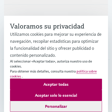
Industrias
Valoramos su privacidad
Soporte
Utilizamos cookies para mejorar su experiencia de
navegación, recopilar estadísticas para optimizar
la funcionalidad del sitio y ofrecer publicidad o
Compañía
contenido personalizado.
Al seleccionar «Aceptar todas», autoriza nuestro uso de
cookies.
Para obtener más detalles, consulta nuestra
política sobre
MEX
•
Español
cookies
.
Aceptar todas
Copyright © Endress+Hauser Group Services AG
Aceptar solo lo esencial
Pie editorial
Términos de uso
Protección de datos
Legal/TCG
Personalizar