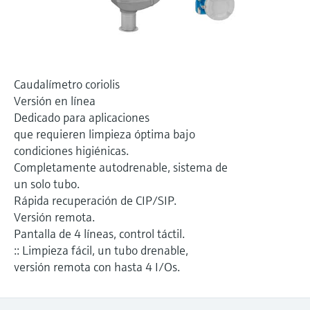
electromecánico
la transparencia de los procesos
Medición mediante transmisión de
Visor de dispositivos
para una toma de decisiones más
microondas
Medición de nivel por barrera de
Encuentre información y documentación
sólida y fundamentada
específicas sobre los productos.
microondas
Memosens technology
Caudalímetro coriolis
Buscador de repuestos
Versión en línea
Level measurement with pressure
Encuentre repuestos por raíz del producto,
Ver todos
Dedicado para aplicaciones
código de pedido o número de serie
que requieren limpieza óptima bajo
Ver todos
condiciones higiénicas.
Completamente autodrenable, sistema de
un solo tubo.
Rápida recuperación de CIP/SIP.
Versión remota.
Pantalla de 4 líneas, control táctil.
:: Limpieza fácil, un tubo drenable,
versión remota con hasta 4 I/Os.