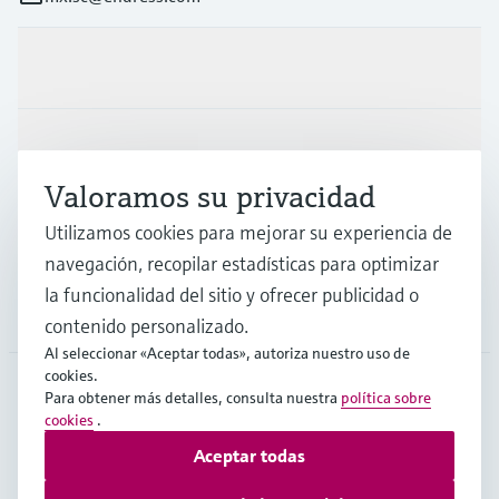
Productos y servicios
Industrias
Valoramos su privacidad
Soporte
Utilizamos cookies para mejorar su experiencia de
navegación, recopilar estadísticas para optimizar
la funcionalidad del sitio y ofrecer publicidad o
Compañía
contenido personalizado.
Al seleccionar «Aceptar todas», autoriza nuestro uso de
cookies.
Para obtener más detalles, consulta nuestra
política sobre
MEX
•
Español
cookies
.
Aceptar todas