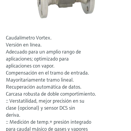
electromecánico
la transparencia de los procesos
Medición mediante transmisión de
Visor de dispositivos
para una toma de decisiones más
microondas
Medición de nivel por barrera de
Encuentre información y documentación
sólida y fundamentada
específicas sobre los productos.
microondas
Memosens technology
Caudalímetro Vortex.
Buscador de repuestos
Level measurement with pressure
Versión en línea.
Encuentre repuestos por raíz del producto,
Ver todos
Adecuado para un amplio rango de
código de pedido o número de serie
aplicaciones; optimizado para
Ver todos
aplicaciones con vapor.
Compensación en el tramo de entrada.
Mayoritariamente tramo lineal.
Recuperación automática de datos.
Carcasa robusta de doble comportimiento.
:: Verstatilidad, mejor precisión en su
clase (opcional) y sensor DCS sin
deriva.
:: Medición de temp.+ presión integrado
para caudal másico de gases y vapores