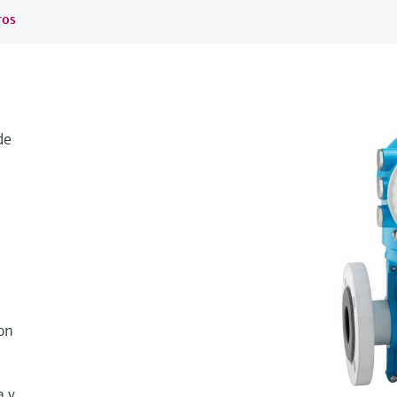
ros
de
on
a y