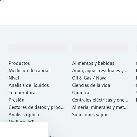
Productos y servicios
Industrias
Productos
Alimentos y bebidas
Medición de caudal
Agua, aguas residuales y r
Nivel
esiduos
Oil & Gas / Naval
Análisis de líquidos
Ciencias de la vida
Temperatura
Química
Presión
Centrales eléctricas y ener
Gestores de datos y produ
gía
Minería, minerales y metal
ctos de sistema
Análisis óptico
es
Soluciones vapor
Netilion IIoT
Software
Productos destacados