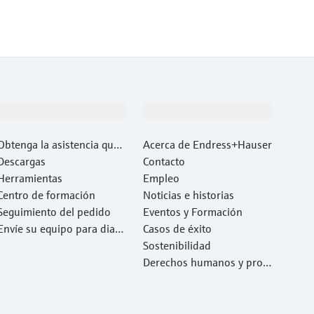
Soporte
Compañía
Obtenga la asistencia que
Acerca de Endress+Hauser
necesita con rapidez
Descargas
Contacto
Herramientas
Empleo
Centro de formación
Noticias e historias
Seguimiento del pedido
Eventos y Formación
Envíe su equipo para diag
Casos de éxito
nóstico o reparación.
Sostenibilidad
Derechos humanos y prote
cción del medio ambiente