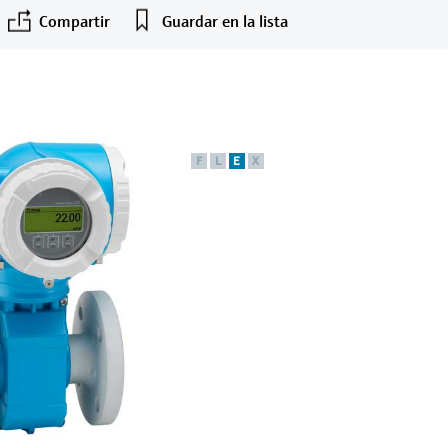
Compartir
Guardar en la lista
F
L
E
X