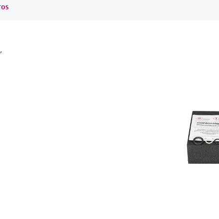
ros
,