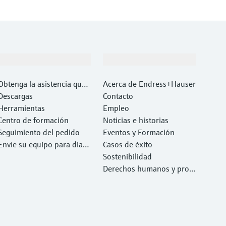
Soporte
Compañía
Obtenga la asistencia que
Acerca de Endress+Hauser
necesita con rapidez
Descargas
Contacto
Herramientas
Empleo
Centro de formación
Noticias e historias
Seguimiento del pedido
Eventos y Formación
Envíe su equipo para diag
Casos de éxito
nóstico o reparación.
Sostenibilidad
Derechos humanos y prote
cción del medio ambiente