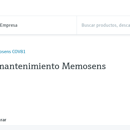
Empresa
mosens COV81
 mantenimiento Memosens
rar