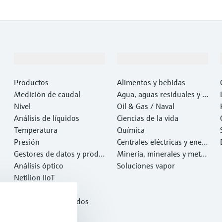
Productos y servicios
Industrias
Productos
Alimentos y bebidas
Medición de caudal
Agua, aguas residuales y r
Nivel
esiduos
Oil & Gas / Naval
Análisis de líquidos
Ciencias de la vida
Temperatura
Química
Presión
Centrales eléctricas y ener
Gestores de datos y produ
gía
Minería, minerales y metal
ctos de sistema
Análisis óptico
es
Soluciones vapor
Netilion IIoT
Software
Productos destacados
Herramientas