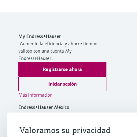
My Endress+Hauser
¡Aumente la eficiencia y ahorre tiempo
valioso con una cuenta My
Endress+Hauser!
Registrarse ahora
Iniciar sesión
Más información
Endress+Hauser México
México
Valoramos su privacidad
+ 52 (55) 5321-2080