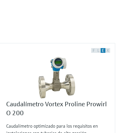
F
L
E
X
Caudalímetro Vortex Proline Prowirl
O 200
Caudalímetro optimizado para los requisitos en