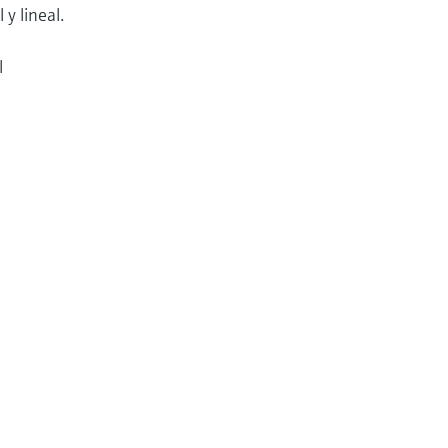
 y lineal.
l