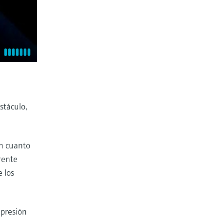
stáculo,
En cuanto
rente
 los
 presión