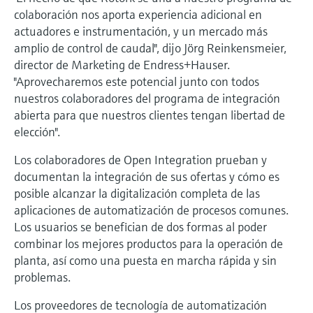
electromecánico
colaboración nos aporta experiencia adicional en
la transparencia de los procesos
Medición mediante transmisión de
Visor de dispositivos
actuadores e instrumentación, y un mercado más
para una toma de decisiones más
microondas
amplio de control de caudal", dijo Jörg Reinkensmeier,
Medición de nivel por barrera de
Encuentre información y documentación
sólida y fundamentada
específicas sobre los productos.
director de Marketing de Endress+Hauser.
microondas
"Aprovecharemos este potencial junto con todos
Memosens technology
Buscador de repuestos
nuestros colaboradores del programa de integración
Level measurement with pressure
Encuentre repuestos por raíz del producto,
abierta para que nuestros clientes tengan libertad de
Ver todos
código de pedido o número de serie
elección".
Ver todos
Los colaboradores de Open Integration prueban y
documentan la integración de sus ofertas y cómo es
posible alcanzar la digitalización completa de las
aplicaciones de automatización de procesos comunes.
Los usuarios se benefician de dos formas al poder
combinar los mejores productos para la operación de
planta, así como una puesta en marcha rápida y sin
problemas.
Los proveedores de tecnología de automatización