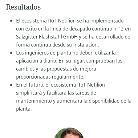
electromecánico
Resultados
la transparencia de los procesos
Medición mediante transmisión de
Visor de dispositivos
para una toma de decisiones más
microondas
El ecosistema IIoT Netilion se ha implementado
Medición de nivel por barrera de
Encuentre información y documentación
sólida y fundamentada
específicas sobre los productos.
con éxito en la línea de decapado continuo n.º 2 en
microondas
Memosens technology
Salzgitter Flashstahl GmbH y se ha desarrollado de
Buscador de repuestos
forma continua desde su instalación.
Level measurement with pressure
Encuentre repuestos por raíz del producto,
Ver todos
Los ingenieros de planta no deben utilizar la
código de pedido o número de serie
aplicación a diario. En su lugar, comprueban los
Ver todos
cambios y las propuestas de mejora
proporcionadas regularmente.
En el futuro, el ecosistema IIoT Netilion
simplificará y facilitará las tareas de
mantenimiento y aumentará la disponibilidad de la
planta.