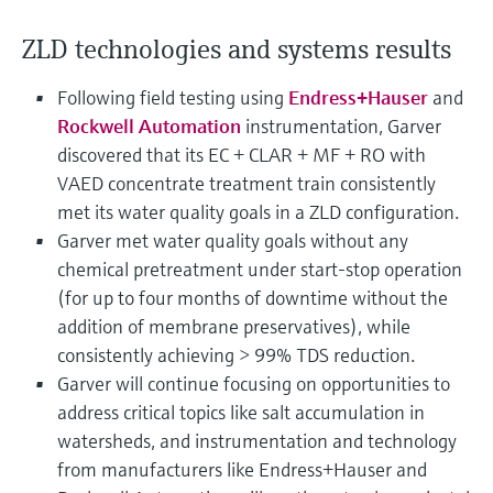
electromecánico
la transparencia de los procesos
Medición mediante transmisión de
ZLD technologies and systems results
Visor de dispositivos
para una toma de decisiones más
microondas
Medición de nivel por barrera de
Encuentre información y documentación
sólida y fundamentada
Following field testing using
Endress+Hauser
and
específicas sobre los productos.
microondas
Rockwell Automation
instrumentation, Garver
Memosens technology
Buscador de repuestos
discovered that its EC + CLAR + MF + RO with
Level measurement with pressure
Encuentre repuestos por raíz del producto,
VAED concentrate treatment train consistently
Ver todos
código de pedido o número de serie
met its water quality goals in a ZLD configuration.
Ver todos
Garver met water quality goals without any
chemical pretreatment under start-stop operation
(for up to four months of downtime without the
addition of membrane preservatives), while
consistently achieving > 99% TDS reduction.
Garver will continue focusing on opportunities to
address critical topics like salt accumulation in
watersheds, and instrumentation and technology
from manufacturers like Endress+Hauser and